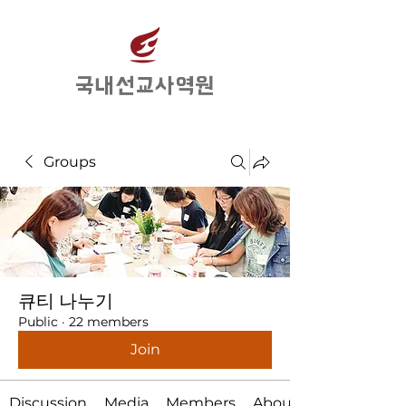
​국내선교사역원
Groups
큐티 나누기
Public
·
22 members
Join
Discussion
Media
Members
About