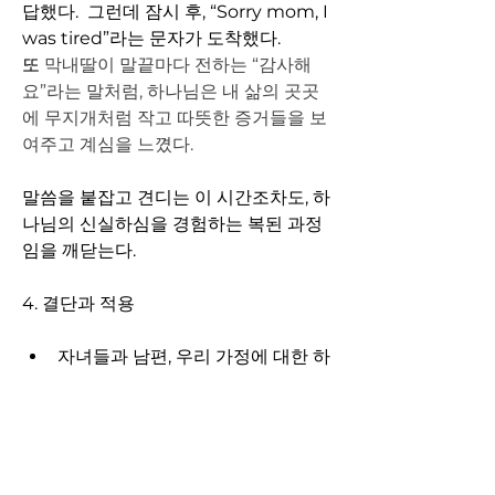
답했다.  그런데 잠시 후, “Sorry mom, I 
was tired”라는 문자가 도착했다.
또 
막내딸이 말끝마다 전하는 “감사해
요”라는 말처럼, 하나님은 내 삶의 곳곳
에 무지개처럼 작고 따뜻한 증거들을 보
여주고 계심을 느꼈다.
말씀을 붙잡고 견디는 이 시간조차도, 하
나님의 신실하심을 경험하는 복된 과정
임을 깨닫는다.
4. 결단과 적용
자녀들과 남편, 우리 가정에 대한 하
나님의 뜻이 반드시 이루어질 것을 
믿고, 끝까지 기다리는 믿음의 사람
이 되겠습니다.
삶 속에서 작게라도 보이는 무지개 