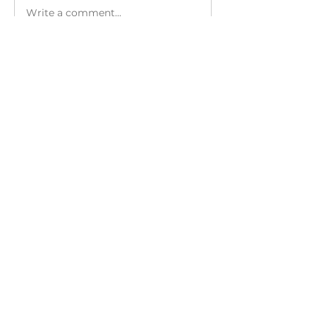
Write a comment...
Newest
IamBlessed
Mar 04, 2025
아멘 !  전도를 향한 집사님의 열정 , 기도로 
후원합니다 !
Like
Reply
Show more comments
About
말씀묵상의 은혜를 함께 나누면 그 은혜
가 흘러갑니다.
Members