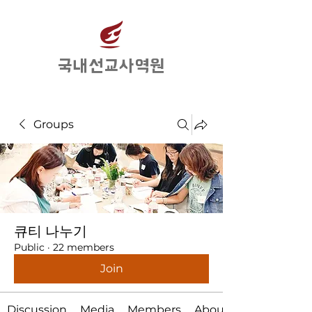
​국내선교사역원
Groups
큐티 나누기
Public
·
22 members
Join
Discussion
Media
Members
About