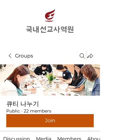
​국내선교사역원
Groups
큐티 나누기
Public
·
22 members
Join
Discussion
Media
Members
About