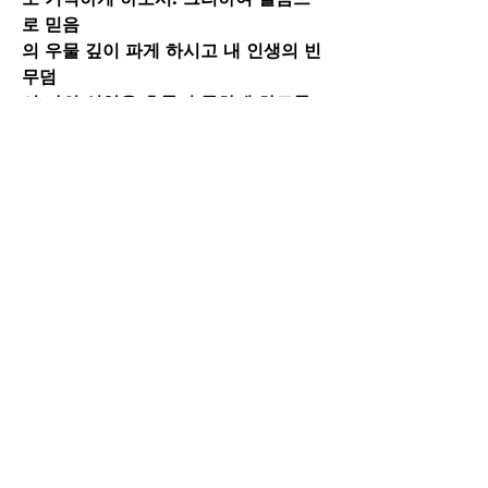
로 믿음
의 우물 깊이 파게 하시고 내 인생의 빈 
무덤
이 나의 신앙을 흔들지 못하게 하도록 
예수로
나의 빈 무덤을 채우셔서 
“진리가 너희
를 자유
하게 하리라”(요8:32)
를 살게 하소서!
1
1
0
3
댓글을 입력하세요.
About
말씀묵상의 은혜를 함께 나누면 그 은혜