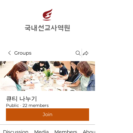
​국내선교사역원
Groups
큐티 나누기
Public
·
22 members
Join
Discussion
Media
Members
About