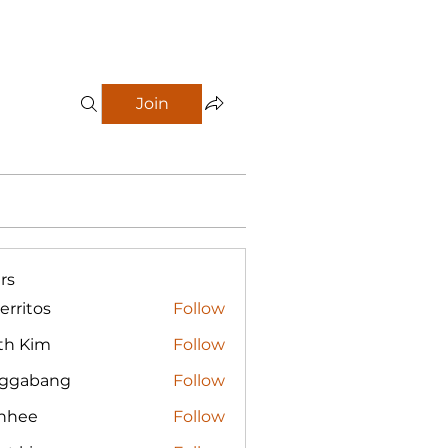
Join
rs
erritos
Follow
tos
th Kim
Follow
nggabang
Follow
bang
nhee
Follow
e