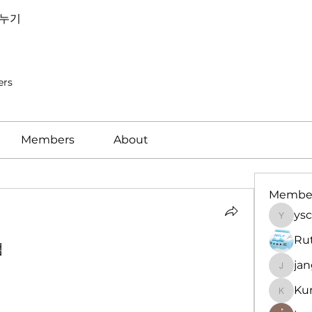
나누기
ers
Members
About
Membe
ysc
yscerri
Ru
럼
ja
jangga
Ku
Kunhe