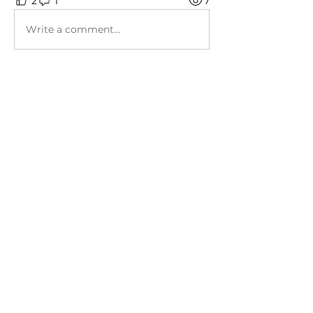
2
1
7
Write a comment...
Newest
janetk106
Feb 19, 2025
안식일에는 과연 무엇을 어떻게 해야 하는가?  
영육신을 하나님께 초점을 두고 안식하며 자
유롭게 되는 것이 아닐까요?!!  또 한 주를 준
비하는 날...우선 예배를 priority로 신실하게 
드리게 하소서!  늘 Ruth 집사님의 모습이 그
런 모습이지 않을까요...감사합니다!
Like
Reply
About
말씀묵상의 은혜를 함께 나누면 그 은혜
가 흘러갑니다.