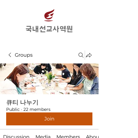
​국내선교사역원
Groups
큐티 나누기
Public
·
22 members
Join
Discussion
Media
Members
About