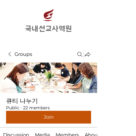
​국내선교사역원
Groups
큐티 나누기
Public
·
22 members
Join
Discussion
Media
Members
About