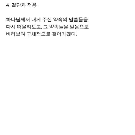
4. 결단과 적용 
하나님께서 내게 주신 약속의 말씀들을 
다시 떠올려보고, 그 약속들을 믿음으로 
바라보며 구체적으로 걸어가겠다. 
눈에 보이는 유익보다 하나님이 말씀하
시는 방향에 순종하고, 상황보다 말씀을 
붙들겠다. 
그리고 오늘 하루, 내가 서 있는 자리에
서 예배자로 살아가며, 하나님께서 이끄
시는 땅을 기쁨으로 밟아 나가겠다.
1
1
1
17
Write a comment...