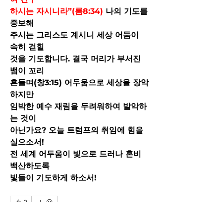
하시는 자시니라”(롬8:34) 
나의 기도를 
중보해
주시는 그리스도 계시니 세상 어둠이 
속히 걷힐
것을 기도합니다. 결국 머리가 부서진 
뱀이 꼬리
흔들며(창3:15) 어두움으로 세상을 장악
하지만
임박한 예수 재림을 두려워하여 발악하
는 것이
아닌가요? 오늘 트럼프의 취임에 힘을 
실으소서!
전 세계 어두움이 빛으로 드러나 혼비
백산하도록
빛들이 기도하게 하소서!
2
2
1
10