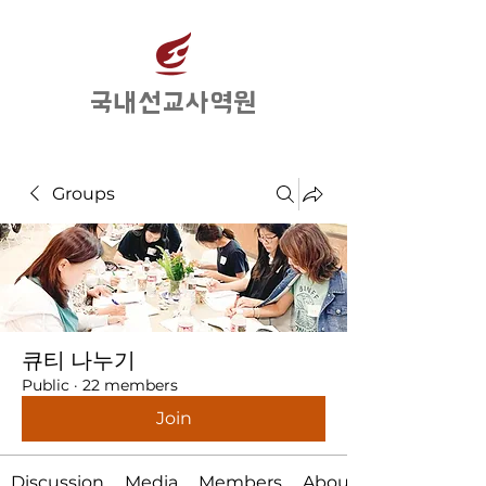
​국내선교사역원
Groups
큐티 나누기
Public
·
22 members
Join
Discussion
Media
Members
About