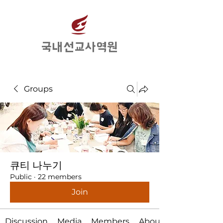
​국내선교사역원
Groups
큐티 나누기
Public
·
22 members
Join
Discussion
Media
Members
About